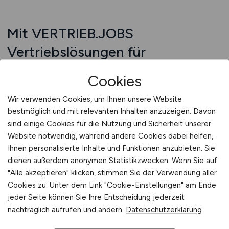
Mit VERTRIEB.JOBS
Vertriebslösungen für
Energieinfrastruktur
Cookies
systematisch aufbauen
Wir verwenden Cookies, um Ihnen unsere Website
Die Energiebranche verändert sich – und mit ihr
bestmöglich und mit relevanten Inhalten anzuzeigen. Davon
die Anforderungen an den Vertrieb.
sind einige Cookies für die Nutzung und Sicherheit unserer
Netzverantwortung, Einspeisemanagement,
Website notwendig, während andere Cookies dabei helfen,
dezentrale Versorgung oder
Ihnen personalisierte Inhalte und Funktionen anzubieten. Sie
dienen außerdem anonymen Statistikzwecken. Wenn Sie auf
Versorgungsstabilität sind keine abstrakten
"Alle akzeptieren" klicken, stimmen Sie der Verwendung aller
Konzepte mehr – sie betreffen jedes Projekt.
Cookies zu. Unter dem Link "Cookie-Einstellungen" am Ende
VERTRIEB.JOBS bietet Ihnen die Plattform, um
jeder Seite können Sie Ihre Entscheidung jederzeit
Vertriebsmitarbeitende mit Weitblick,
nachträglich aufrufen und ändern.
Datenschutzerklärung
Technikverständnis und