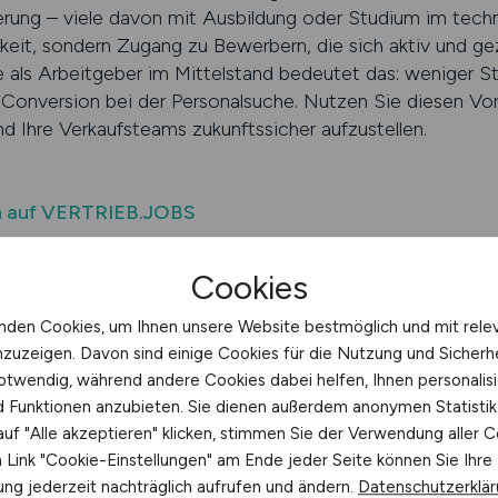
ung – viele davon mit Ausbildung oder Studium im techn
rkeit, sondern Zugang zu Bewerbern, die sich aktiv und ge
 als Arbeitgeber im Mittelstand bedeutet das: weniger Str
onversion bei der Personalsuche. Nutzen Sie diesen Vor
Ihre Verkaufsteams zukunftssicher aufzustellen.
en auf VERTRIEB.JOBS
Cookies
fsstärke mit Branchenfokus
nden Cookies, um Ihnen unsere Website bestmöglich und mit rele
n heute Präzision und Timing. Wer im technischen Vertrie
nzuzeigen. Davon sind einige Cookies für die Nutzung und Sicherh
– mit einer Botschaft, die Fachlichkeit und Arbeitgeberqu
otwendig, während andere Cookies dabei helfen, Ihnen personalisi
chtige Plattform: Ihre Ausschreibung wird nicht im allge
nd Funktionen anzubieten. Sie dienen außerdem anonymen Statisti
f techniknahe Vertriebskarrieren spezialisiert ist. Mit inte
uf "Alle akzeptieren" klicken, stimmen Sie der Verwendung aller C
anchenspezifischem Content und leistungsstarker Anzeige
Link "Cookie-Einstellungen" am Ende jeder Seite können Sie Ihre
 zum Produktvertrieb. Viele unserer Nutzer suchen nicht ak
ng jederzeit nachträglich aufrufen und ändern.
Datenschutzerklä