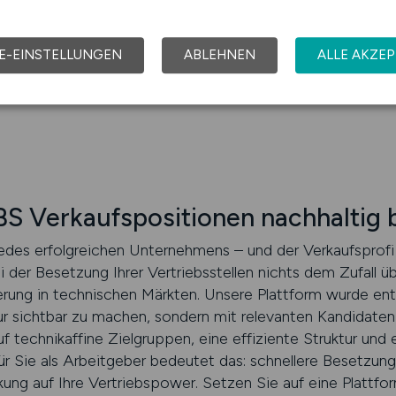
ktive Angebote inspirieren. Umso wichtiger ist es, dass Ihr
lgruppe abgestimmt ist. Wir unterstützen Sie bei der Konz
is, datenbasierten Empfehlungen und dem Anspruch, jed
E-EINSTELLUNGEN
ABLEHNEN
ALLE AKZEP
S Verkaufspositionen nachhaltig 
 jedes erfolgreichen Unternehmens – und der Verkaufsprofi
i der Besetzung Ihrer Vertriebsstellen nichts dem Zufall 
tierung in technischen Märkten. Unsere Plattform wurde en
nur sichtbar zu machen, sondern mit relevanten Kandidaten
uf technikaffine Zielgruppen, eine effiziente Struktur und 
ür Sie als Arbeitgeber bedeutet das: schnellere Besetzung
ng auf Ihre Vertriebspower. Setzen Sie auf eine Plattform