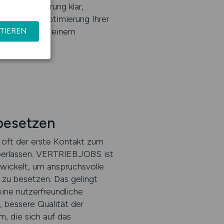
e Positionierung klar,
eption und Optimierung Ihrer
e Anzeige zu einem
TIEREN
besetzen
 oft der erste Kontakt zum
überlassen. VERTRIEB.JOBS ist
twickelt, um anspruchsvolle
 zu besetzen. Das gelingt
eine nutzerfreundliche
, bessere Qualität der
, die sich auf das