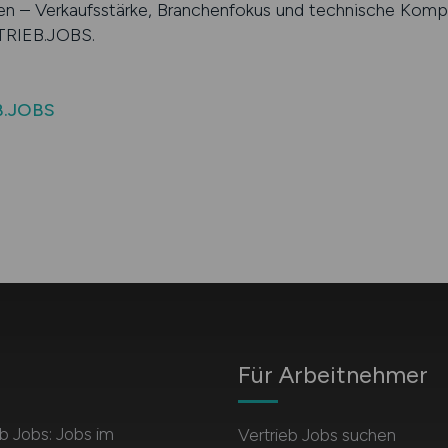
hen – Verkaufsstärke, Branchenfokus und technische Kompe
RTRIEB.JOBS.
B.JOBS
Für Arbeitnehmer
b Jobs: Jobs im
Vertrieb Jobs suchen