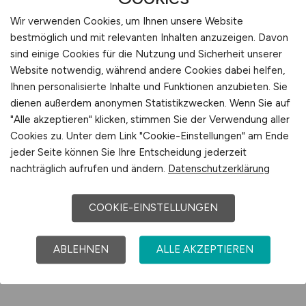
auch Beratung. Unsere Expertenteams
unterstützen Sie bei der Gestaltung Ihrer
Wir verwenden Cookies, um Ihnen unsere Website
Anzeige, der Auswahl des passenden
bestmöglich und mit relevanten Inhalten anzuzeigen. Davon
Produktpakets und der Integration in Ihr
sind einige Cookies für die Nutzung und Sicherheit unserer
Website notwendig, während andere Cookies dabei helfen,
Employer Branding. Durch unsere
Ihnen personalisierte Inhalte und Funktionen anzubieten. Sie
Spezialisierung verstehen wir nicht nur
dienen außerdem anonymen Statistikzwecken. Wenn Sie auf
Vertriebsprofile – wir sprechen auch die
"Alle akzeptieren" klicken, stimmen Sie der Verwendung aller
Sprache der Technik: von Steuerungstechnik
Cookies zu. Unter dem Link "Cookie-Einstellungen" am Ende
über Maschinenbau bis zur Industrieelektronik.
jeder Seite können Sie Ihre Entscheidung jederzeit
Mit Zusatzmodulen wie Sponsored Listings,
nachträglich aufrufen und ändern.
Datenschutzerklärung
Newsletter-Integrationen oder Retargeting-
Kampagnen erhöhen Sie gezielt die
COOKIE-EINSTELLUNGEN
Sichtbarkeit Ihrer Anzeigen – bei genau den
Fachkräften, die für Ihr Unternehmen einen
ABLEHNEN
ALLE AKZEPTIEREN
Unterschied machen. So machen Sie aus Ihrer
Suche einen Wettbewerbsvorteil.