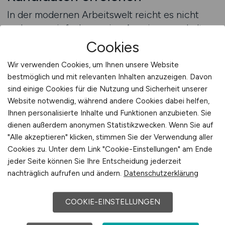
In der modernen Arbeitswelt reicht es nicht
mehr aus, einfach nur eine Anzeige zu schalten
– es geht darum, die besten Talente dort zu
Cookies
erreichen, wo sie aktiv suchen. VERTRIEB.JOBS
Wir verwenden Cookies, um Ihnen unsere Website
hat sich als führende Plattform für
bestmöglich und mit relevanten Inhalten anzuzeigen. Davon
Vertriebspositionen etabliert und bietet
sind einige Cookies für die Nutzung und Sicherheit unserer
Arbeitgebern den Zugang zu einer klar
Website notwendig, während andere Cookies dabei helfen,
definierten Zielgruppe. Unternehmen, die ihre
Ihnen personalisierte Inhalte und Funktionen anzubieten. Sie
Vertriebsleitungsstellen hier veröffentlichen,
dienen außerdem anonymen Statistikzwecken. Wenn Sie auf
profitieren von einer hohen Sichtbarkeit, einer
"Alle akzeptieren" klicken, stimmen Sie der Verwendung aller
hohen Relevanz und einer exzellenten
Cookies zu. Unter dem Link "Cookie-Einstellungen" am Ende
jeder Seite können Sie Ihre Entscheidung jederzeit
Bewerberqualität. Diese Kombination macht das
nachträglich aufrufen und ändern.
Datenschutzerklärung
Portal zur ersten Wahl für Recruiting im
Vertrieb.
COOKIE-EINSTELLUNGEN
Die Spezialisierung von VERTRIEB.JOBS auf den