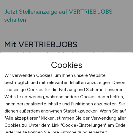
Jetzt Stellenanzeige auf VERTRIEB.JOBS
schalten
Mit VERTRIEB.JOBS
vertriebsnahe Marktanalysten ins
Cookies
Unternehmen holen
Wir verwenden Cookies, um Ihnen unsere Website
Vertrieb ist mehr als Abschluss – er ist
bestmöglich und mit relevanten Inhalten anzuzeigen. Davon
Beobachtung, Deutung, Bewertung.
sind einige Cookies für die Nutzung und Sicherheit unserer
Unternehmen, die mit anspruchsvollen Kunden
Website notwendig, während andere Cookies dabei helfen,
arbeiten, brauchen Vertriebsmitarbeitende, die
Ihnen personalisierte Inhalte und Funktionen anzubieten. Sie
wissen, wo der Markt steht – und wo er sich
dienen außerdem anonymen Statistikzwecken. Wenn Sie auf
hinentwickelt. VERTRIEB.JOBS bringt Ihre
"Alle akzeptieren" klicken, stimmen Sie der Verwendung aller
Anzeige gezielt zu Menschen, die
Cookies zu. Unter dem Link "Cookie-Einstellungen" am Ende
Wettbewerber nicht nur kennen, sondern ernst
jeder Seite können Sie Ihre Entscheidung jederzeit