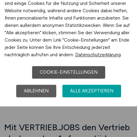
VERTRIEB.JOBS liefert Ihnen genau diese
sind einige Cookies für die Nutzung und Sicherheit unserer
Persönlichkeiten. Unsere Nutzer sind
Website notwendig, während andere Cookies dabei helfen,
Ihnen personalisierte Inhalte und Funktionen anzubieten. Sie
technikaffine Vertriebsunterstützer mit
dienen außerdem anonymen Statistikzwecken. Wenn Sie auf
analytischer Stärke und digitaler Souveränität.
"Alle akzeptieren" klicken, stimmen Sie der Verwendung aller
Sie sorgen dafür, dass Ihr Vertrieb nicht auf
Cookies zu. Unter dem Link "Cookie-Einstellungen" am Ende
Zufall, sondern auf Prozessen basiert – klar,
jeder Seite können Sie Ihre Entscheidung jederzeit
transparent und messbar. Durch die Platzierung
nachträglich aufrufen und ändern.
Datenschutzerklärung
Ihrer Anzeige in einem spezialisierten Umfeld,
mit fundierter Ansprache und inhaltlicher Tiefe,
COOKIE-EINSTELLUNGEN
erreichen Sie Fachkräfte, die Ihre Leadqualität
systematisch steigern.
ABLEHNEN
ALLE AKZEPTIEREN
Jetzt Beratung sichern
Mit VERTRIEB.JOBS den Vertrieb