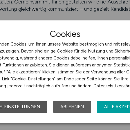
talten. Gemeinsam mit Ihnen gestalten wir eine Ausschrei
ntwortung gleichwertig kommuniziert – und gezielt Kandidat
en auf VERTRIEB.JOBS
Cookies
nden Cookies, um Ihnen unsere Website bestmöglich und mit rele
nzuzeigen. Davon sind einige Cookies für die Nutzung und Sicherh
en Teams verlangt klare Prozesse u
otwendig, während andere Cookies dabei helfen, Ihnen personalisi
nd Funktionen anzubieten. Sie dienen außerdem anonymen Statisti
t an der Technologie – sondern an unklaren Abläufen un
uf "Alle akzeptieren" klicken, stimmen Sie der Verwendung aller C
n deshalb auf Rollenprofile, die beides verbinden: digita
Link "Cookie-Einstellungen" am Ende jeder Seite können Sie Ihre
RTRIEB.JOBS liefert Ihnen Talente, die hybrides Arbeiten
ng jederzeit nachträglich aufrufen und ändern.
Datenschutzerklä
chnische Berater, digitale Account Manager oder erfahren
re Ausschreibung erreicht Kandidaten, die neue Vertriebs
 richtigen Sprache, den passenden Kanälen und einer Platt
E-EINSTELLUNGEN
ABLEHNEN
ALLE AKZEP
Sie sich Bewerbungen mit Substanz.