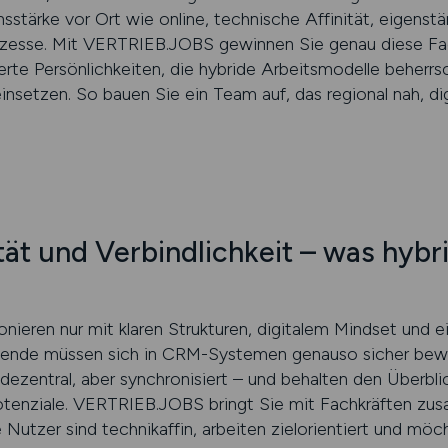
ärke vor Ort wie online, technische Affinität, eigenstä
zesse. Mit VERTRIEB.JOBS gewinnen Sie genau diese Fac
tierte Persönlichkeiten, die hybride Arbeitsmodelle beher
insetzen. So bauen Sie ein Team auf, das regional nah, digi
ität und Verbindlichkeit – was hyb
onieren nur mit klaren Strukturen, digitalem Mindset und
itende müssen sich in CRM-Systemen genauso sicher bew
dezentral, aber synchronisiert – und behalten den Überbl
otenziale. VERTRIEB.JOBS bringt Sie mit Fachkräften zu
Nutzer sind technikaffin, arbeiten zielorientiert und mö