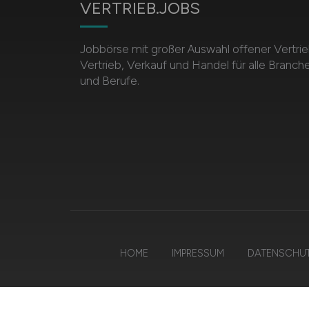
VERTRIEB.JOBS
Jobbörse mit großer Auswahl offener Vertrie
Vertrieb, Verkauf und Handel für alle Branch
und Berufe.
HOME
IMPRESSUM
DATENSCHU