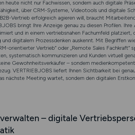
 heute nicht nur Fachwissen, sondern auch digitale Präsen
higkeit, über CRM-Systeme, Videotools und digitale Schni
B-Vertrieb erfolgreich agieren will, braucht Mitarbeitende
JOBS bringt Ihre Anzeige genau zu diesen Profilen. Ihre 
imiert und in einem vertriebsnahen Fachumfeld platziert,
nd digitalem Prozessdenken auskennt. Mit Begriffen wie „d
 „CRM-orientierter Vertrieb“ oder „Remote Sales Fachkraft“
iten, systematisch kommunizieren und Kunden virtuell gen
 keine Gewohnheitsverkäufer – sondern medienkompetente,
zug. VERTRIEB.JOBS liefert Ihnen Sichtbarkeit bei genau d
das nächste Meeting wartet, sondern den digitalen Erstkon
verwalten – digitale Vertriebspers
atik