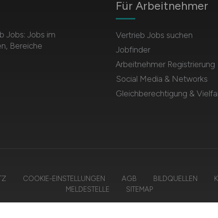
Für Arbeitnehmer
b Jobs: Jobs im
Vertrieb Jobs suchen
en, Bereiche
Jobfinder
Arbeitnehmer Registrierung
Social Media & Networks
Gleichberechtigung & Vielfal
TZ
COOKIE-EINSTELLUNGEN
AGB
BILDQUELLEN
K
MELDESTELLE
SITEMAP