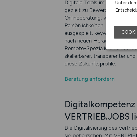
Digitale Tools im Vertrieb si
Unter dem 
gezielt zu Bewerberinnen und B
Entscheidu
Onlineberatung, virtuelle Pro
Persönlichkeiten, die den Umg
COOKI
ausgespielt, keywordorientiert
nach neuen Herausforderungen
Remote-Spezialisten und medie
skalierbarer, transparenter un
diese Zukunftsprofile.
Beratung anfordern
Digitalkompetenz
VERTRIEB.JOBS lie
Die Digitalisierung des Vertri
sie beherrschen. Mit VERTRIEB