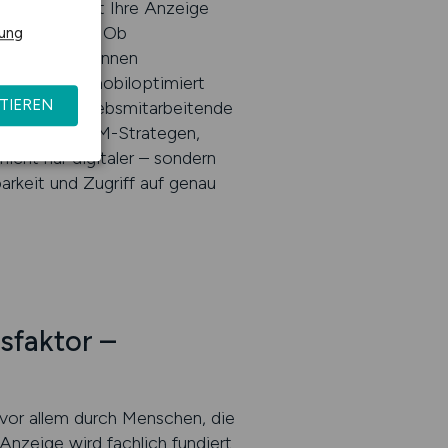
EB.JOBS bringt Ihre Anzeige
bel verstehen. Ob
rung
ben – Sie gewinnen
nzeige wird mobiloptimiert
TIEREN
enkende Vertriebsmitarbeitende
– sondern CRM-Strategen,
cht nur digitaler – sondern
arkeit und Zugriff auf genau
sfaktor –
n vor allem durch Menschen, die
nzeige wird fachlich fundiert