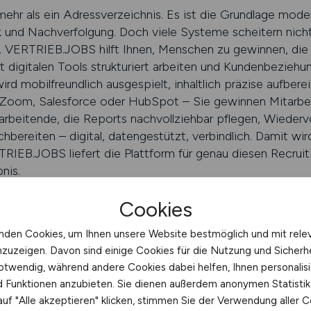
ehr als ein Adressverzeichnis. Es ist die Grundlage mode
 und Nachverfolgung. Doch viele Systeme scheitern nicht
. VERTRIEB.JOBS hilft Ihnen, Menschen zu gewinnen, die s
t digitalen Tools strukturiert arbeiten und Kundenbezieh
rd mobilfreundlich ausgespielt, inhaltlich präzise aufbere
, Zoom, Salesforce oder HubSpot – Sie gewinnen Mitarbei
arbeitende, die Reports nachvollziehbar pflegen, Wiederv
ereiten – digital, datengestützt, verbindlich. Damit wird
RIEB.JOBS liefert die Plattform für genau diesen Recruit
nis.
Cookies
RTRIEB.JOBS schalten
nden Cookies, um Ihnen unsere Website bestmöglich und mit rele
nzuzeigen. Davon sind einige Cookies für die Nutzung und Sicherh
 Menschen gewinnen, die digitale
otwendig, während andere Cookies dabei helfen, Ihnen personalisi
nd Funktionen anzubieten. Sie dienen außerdem anonymen Statisti
 verbinden
uf "Alle akzeptieren" klicken, stimmen Sie der Verwendung aller C