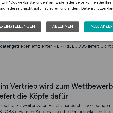
nd nur so gut wie die Menschen, die sie bedienen. VERTRI
Link "Cookie-Einstellungen" am Ende jeder Seite können Sie Ihre
ewerbern, die Technik nicht als Barriere, sondern als He
ng jederzeit nachträglich aufrufen und ändern.
Datenschutzerklä
duktschulung oder Angebotsprozesse über digitale Freiga
ang mit digitalen Vertriebsprozessen beherrschen. Ihre A
E-EINSTELLUNGEN
ABLEHNEN
ALLE AKZEP
 positioniert und strategisch dort platziert, wo digital d
 suchen. Sie gewinnen keine klassischen Besuchsplaner 
nstarke Kommunikatoren. Damit wird Ihr Vertriebsteam ni
d datengetrieben effizienter. VERTRIEB.JOBS liefert Sichtb
 im Vertrieb wird zum Wettbewerb
fert die Köpfe dafür
ebs schreitet weiter voran – nicht nur durch Tools, sonder
.JOBS gewinnen Sie genau solche Persönlichkeiten. Ihre A