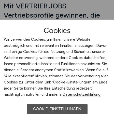
Mit VERTRIEB.JOBS
Vertriebsprofile gewinnen, die
nicht nur beraten, sondern zum
Cookies
Ziel führen
Wir verwenden Cookies, um Ihnen unsere Website
Gute Beratung ist wichtig – aber ohne
bestmöglich und mit relevanten Inhalten anzuzeigen. Davon
Abschluss bleibt sie folgenlos. Deshalb braucht
sind einige Cookies für die Nutzung und Sicherheit unserer
der technische Vertrieb Menschen, die nicht
Website notwendig, während andere Cookies dabei helfen,
nur analysieren, sondern entscheiden lassen.
Ihnen personalisierte Inhalte und Funktionen anzubieten. Sie
Mitarbeitende, die auf den Punkt argumentieren,
dienen außerdem anonymen Statistikzwecken. Wenn Sie auf
"Alle akzeptieren" klicken, stimmen Sie der Verwendung aller
Entscheidungen herbeiführen und Kunden
Cookies zu. Unter dem Link "Cookie-Einstellungen" am Ende
durch strukturierten Dialog sicher zum nächsten
jeder Seite können Sie Ihre Entscheidung jederzeit
Schritt begleiten. VERTRIEB.JOBS bringt Ihre
nachträglich aufrufen und ändern.
Datenschutzerklärung
Anzeige genau dorthin. Ihre Ausschreibung wird
mobil optimiert, in einem relevanten Umfeld
COOKIE-EINSTELLUNGEN
platziert und inhaltlich so formuliert, dass klar